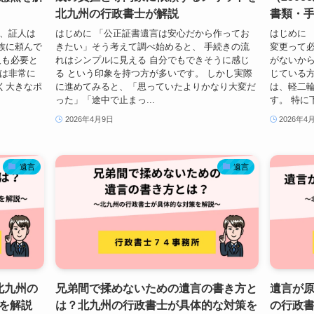
北九州の行政書士が解説
書類・
が、証人は
はじめに 「公正証書遺言は安心だから作ってお
はじめに 
族に頼んで
きたい」そう考えて調べ始めると、 手続きの流
変更って必
人も必要と
れはシンプルに見える 自分でもできそうに感じ
がないから
みは非常に
る という印象を持つ方が多いです。 しかし実際
じている方
く大きなポ
に進めてみると、「思っていたよりかなり大変だ
は、軽二
った」「途中で止まっ...
す。 特に
2026年4月9日
2026年4
遺言
遺言
北九州の
兄弟間で揉めないための遺言の書き方と
遺言が
を解説
は？北九州の行政書士が具体的な対策を
の行政