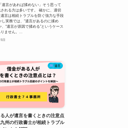
「遺言があれば揉めない」そう思って
される方は多いです。 確かに、適切
た遺言は相続トラブルを防ぐ強力な手段
かし実務では、“遺言があるのに揉め
か、“遺言が原因で揉める”というケース
りません。...
月5日
遺言
ある人が遺言を書くときの注意点
北九州の行政書士が相続トラブル