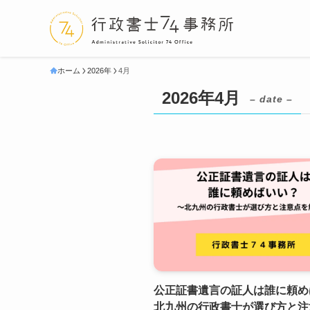
ホーム
2026年
4月
2026年4月
– date –
公正証書遺言の証人は誰に頼め
北九州の行政書士が選び方と注