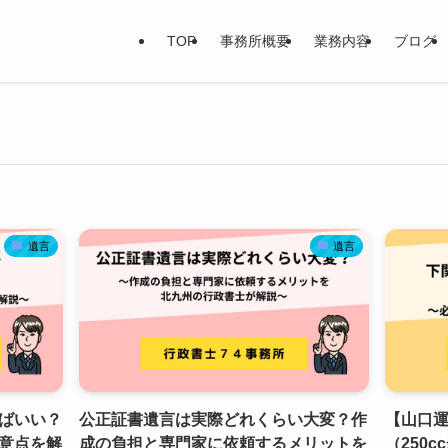
TOP
事務所概要
業務内容
ブログ
遺言
遺言
ばいい？
公正証書遺言は実際どれくらい大変？作
【山口
意点を解
成の負担と専門家に依頼するメリットを
（250