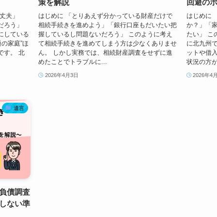
策を解説
回避の
大丈夫」
はじめに 「とりあえず分かっている財産だけで
はじめに 
だろう」
相続手続きを進めよう」「銀行口座もだいたい把
か？」「
にしている
握しているし問題ないだろう」 このように考え
たい」 こ
の家庭”ほ
て相続手続きを進めてしまう方は少なくありませ
に北九州で
です。 北
ん。 しかし実務では、相続財産調査をせずに進
ットや借入
めたことでトラブルに...
状況の方が
2026年4月3日
2026年4
遺言
負債調査
しない準