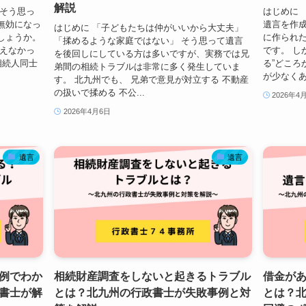
解説
」そう思っ
はじめに 
無効になっ
遺言を作成
はじめに 「子どもたちは仲がいいから大丈夫」
しょうか。
に作られ
「揉めるような家庭ではない」 そう思って遺言
使えなかっ
です。 し
を後回しにしている方は多いですが、実務では兄
相続人同士
る”どころ
弟間の相続トラブルは非常に多く発生していま
が少なくあ
す。 北九州でも、 兄弟で意見が対立する 不動産
の扱いで揉める 不公...
2026年4
2026年4月6日
遺言
遺言
例でわか
相続財産調査をしないと起きるトラブル
借金が
書士が解
とは？北九州の行政書士が失敗事例と対
とは？